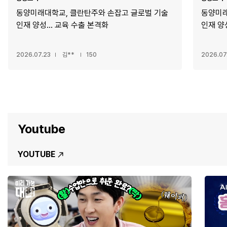
동양미래대학교 반도체 부트캠프, 진화하는 실무
동양미
인재 양성 정조준
대학’
2026.07.20
김**
199
2026.
Youtube
YOUTUBE