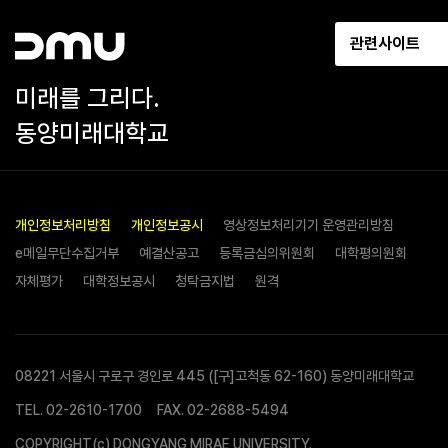
관련사이트
미래를 그리다.
동양미래대학교
개인정보처리방침
개인정보공시
영상정보처리기기 운영관리방침
e메일무단수집거부
예결산공고
등록금심의위원회
대학평의원회
자체평가
대학정보공시
청탁금지법
원격
08221 서울시 구로구 경인로 445 ([구]고척동 62-160) 동양미래대학교
TEL.
02-2610-1700
FAX. 02-2688-5494
COPYRIGHT(c) DONGYANG MIRAE UNIVERSITY.