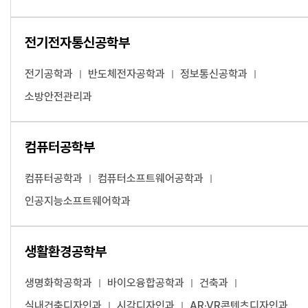
전기전자통신공학부
전기공학과
반도체전자공학과
정보통신공학과
소방안전관리과
컴퓨터공학부
컴퓨터공학과
컴퓨터소프트웨어공학과
인공지능소프트웨어학과
생활환경공학부
생명화학공학과
바이오융합공학과
건축과
실내건축디자인과
시각디자인과
AR·VR콘텐츠디자인과